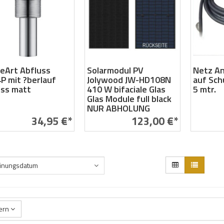
eArt Abfluss
Solarmodul PV
Netz An
P mit ?berlauf
Jolywood JW-HD108N
auf Sch
ss matt
410 W bifaciale Glas
5 mtr.
Glas Module full black
NUR ABHOLUNG
34,95 €*
123,00 €*
inungsdatum
tern