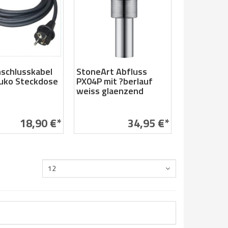
schlusskabel
StoneArt Abfluss
uko Steckdose
PX04P mit ?berlauf
weiss glaenzend
18,90 €*
34,95 €*
12