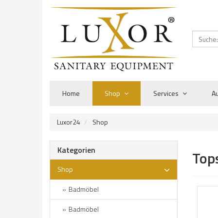
Home
Shop
Services
Au
Luxor24
Shop
Kategorien
Tops
Shop
Badmöbel
Badmöbel