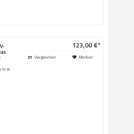
123,00 €*
W-
las
R
Vergleichen
Merken
 410 W