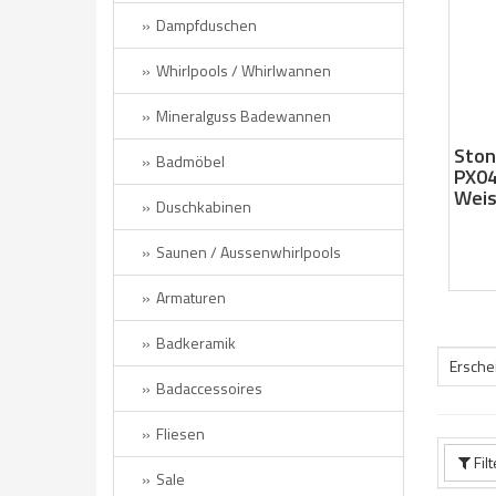
Dampfduschen
Whirlpools / Whirlwannen
Mineralguss Badewannen
Ston
Badmöbel
PX04
Weis
Duschkabinen
Saunen / Aussenwhirlpools
Armaturen
Badkeramik
Ersche
Badaccessoires
Fliesen
Fil
Sale