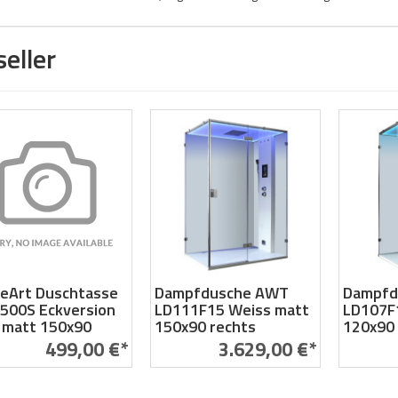
eller
eArt Duschtasse
Dampfdusche AWT
Dampfd
500S Eckversion
LD111F15 Weiss matt
LD107F1
 matt 150x90
150x90 rechts
120x90 
499,00 €*
3.629,00 €*