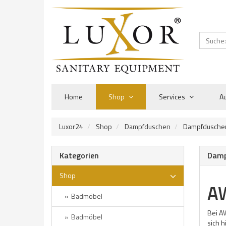
Home
Shop
Services
Au
Luxor24
Shop
Dampfduschen
Dampfdusche
Kategorien
Damp
Shop
A
Badmöbel
Bei AW
Badmöbel
sich h