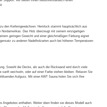
r Support. Wir bieten Ihnen selbstverständlich einen
it
 zu den Kieferngewächsen. Hemlock stammt hauptsächlich aus
 Nordamerikas. Das Holz überzeugt mit seinem einzigartigen
einem geringen Gewicht und einer gleichmäßigen Färbung eignet
egensatz zu anderen Nadelholzarten auch bei höheren Temperaturen
tung. Sowohl die Decke, als auch die Rückwand wird durch viele
e sanft wechseln, oder auf einer Farbe stehen bleiben. Relaxen Sie
ohltuenden Aufguss. Mit einer AWT Sauna holen Sie sich Ihre
es Angebotes enthalten. Weiter oben finden sie dieses Modell auch