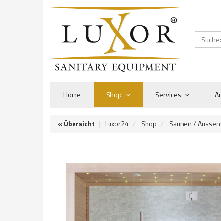
Home
Shop
Services
Au
« Übersicht
|
Luxor24
Shop
Saunen / Aussen