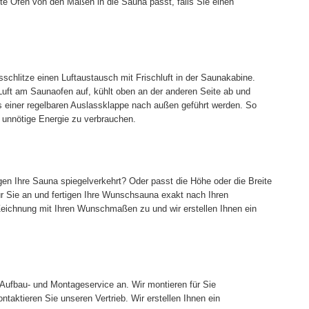
te Ofen von den Maßen in die Sauna passt, falls Sie einen
schlitze einen Luftaustausch mit Frischluft in der Saunakabine.
e Luft am Saunaofen auf, kühlt oben an der anderen Seite ab und
els einer regelbaren Auslassklappe nach außen geführt werden. So
e unnötige Energie zu verbrauchen.
n Ihre Sauna spiegelverkehrt? Oder passt die Höhe oder die Breite
ür Sie an und fertigen Ihre Wunschsauna exakt nach Ihren
Zeichnung mit Ihren Wunschmaßen zu und wir erstellen Ihnen ein
Aufbau- und Montageservice an. Wir montieren für Sie
taktieren Sie unseren Vertrieb. Wir erstellen Ihnen ein