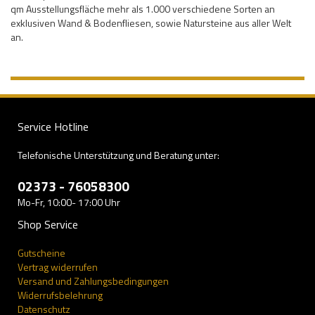
qm Ausstellungsfläche mehr als 1.000 verschiedene Sorten an
exklusiven Wand & Bodenfliesen, sowie Natursteine aus aller Welt
an.
Service Hotline
Telefonische Unterstützung und Beratung unter:
02373 - 76058300
Mo-Fr, 10:00- 17:00 Uhr
Shop Service
Gutscheine
Vertrag widerrufen
Versand und Zahlungsbedingungen
Widerrufsbelehrung
Datenschutz