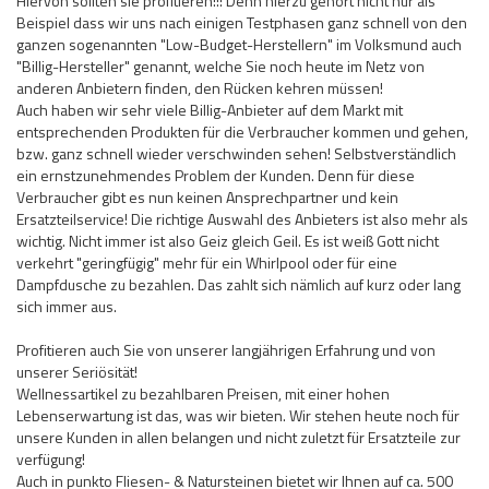
Hiervon sollten sie profitieren!!! Denn hierzu gehört nicht nur als
Beispiel dass wir uns nach einigen Testphasen ganz schnell von den
ganzen sogenannten "Low-Budget-Herstellern" im Volksmund auch
"Billig-Hersteller" genannt, welche Sie noch heute im Netz von
anderen Anbietern finden, den Rücken kehren müssen!
Auch haben wir sehr viele Billig-Anbieter auf dem Markt mit
entsprechenden Produkten für die Verbraucher kommen und gehen,
bzw. ganz schnell wieder verschwinden sehen! Selbstverständlich
ein ernstzunehmendes Problem der Kunden. Denn für diese
Verbraucher gibt es nun keinen Ansprechpartner und kein
Ersatzteilservice! Die richtige Auswahl des Anbieters ist also mehr als
wichtig. Nicht immer ist also Geiz gleich Geil. Es ist weiß Gott nicht
verkehrt "geringfügig" mehr für ein Whirlpool oder für eine
Dampfdusche zu bezahlen. Das zahlt sich nämlich auf kurz oder lang
sich immer aus.
Profitieren auch Sie von unserer langjährigen Erfahrung und von
unserer Seriösität!
Wellnessartikel zu bezahlbaren Preisen, mit einer hohen
Lebenserwartung ist das, was wir bieten. Wir stehen heute noch für
unsere Kunden in allen belangen und nicht zuletzt für Ersatzteile zur
verfügung!
Auch in punkto Fliesen- & Natursteinen bietet wir Ihnen auf ca. 500