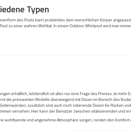
hiedene Typen
ie Innenform des Pools kann problemlos dem menschlichen Körper angepass
m Pool zu einer wahren Wohltat. In einem Outdoor Whirlpool wird man imm
en erhältlich, letztendlich ist alles nur eine Frage des Preises. Je mehr 
end die preiswerten Modelle überwiegend mit Düsen im Bereich des Bodens
itenwänden, zusätzlich sind auch noch rotierende Düsen für Rücken un
grammen versehen. Hier kann der Benutzer zwischen vitalisierenden und
 eine wohltuende und angenehme Atmosphäre sorgen, runden den Komfort 