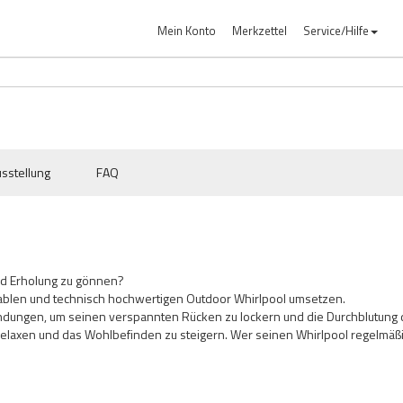
Mein Konto
Merkzettel
Service/Hilfe
sstellung
FAQ
nd Erholung zu gönnen?
ablen und technisch hochwertigen Outdoor Whirlpool umsetzen.
endungen, um seinen verspannten Rücken zu lockern und die Durchblutung 
 relaxen und das Wohlbefinden zu steigern. Wer seinen Whirlpool regelmäßig