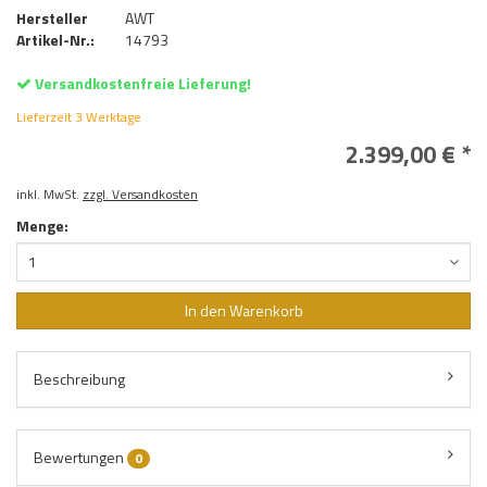
Hersteller
AWT
Artikel-Nr.:
14793
Versandkostenfreie Lieferung!
Lieferzeit 3 Werktage
2.399,00 € *
inkl. MwSt.
zzgl. Versandkosten
Menge:
1
In den Warenkorb
Beschreibung
Bewertungen
0