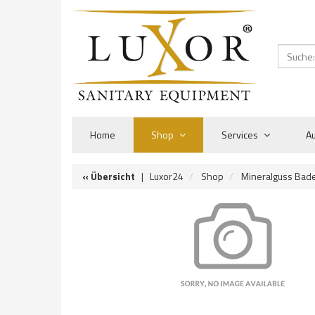
Home
Shop
Services
Au
« Übersicht
|
Luxor24
Shop
Mineralguss Ba